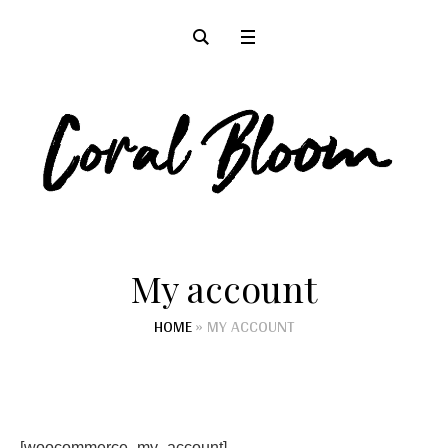
My account
HOME
»
MY ACCOUNT
[woocommerce_my_account]