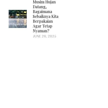
Musim Hujan
Datang,
Bagaimana
Sebaiknya Kita
Berpakaian
Agar Tetap
Nyaman?
JUNE 26, 2025