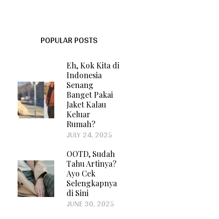
POPULAR POSTS
Eh, Kok Kita di
Indonesia
Senang
Banget Pakai
Jaket Kalau
Keluar
Rumah?
JULY 24, 2025
OOTD, Sudah
Tahu Artinya?
Ayo Cek
Selengkapnya
di Sini
JUNE 30, 2025