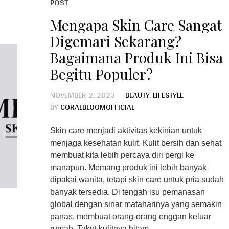
POST
Mengapa Skin Care Sangat
Digemari Sekarang?
Bagaimana Produk Ini Bisa
Begitu Populer?
NOVEMBER 2, 2023
BEAUTY
,
LIFESTYLE
BY
CORALBLOOMOFFICIAL
Skin care menjadi aktivitas kekinian untuk
menjaga kesehatan kulit. Kulit bersih dan sehat
membuat kita lebih percaya diri pergi ke
manapun. Memang produk ini lebih banyak
dipakai wanita, tetapi skin care untuk pria sudah
banyak tersedia. Di tengah isu pemanasan
global dengan sinar mataharinya yang semakin
panas, membuat orang-orang enggan keluar
rumah. Takut kulitnya hitam,...