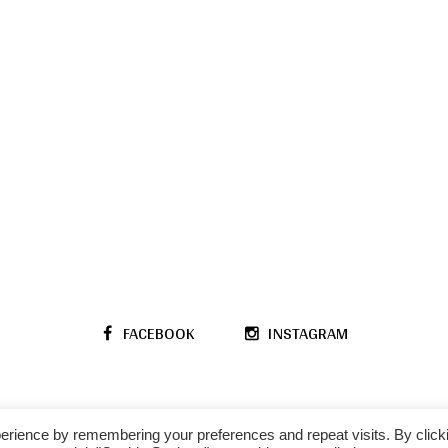
FACEBOOK
INSTAGRAM
erience by remembering your preferences and repeat visits. By click
Blogosphere © 2018 / All Rights Reserved