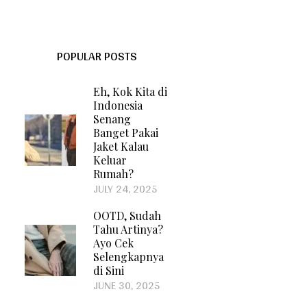
POPULAR POSTS
Eh, Kok Kita di
Indonesia
Senang
Banget Pakai
Jaket Kalau
Keluar
Rumah?
JULY 24, 2025
OOTD, Sudah
Tahu Artinya?
Ayo Cek
Selengkapnya
di Sini
JUNE 30, 2025