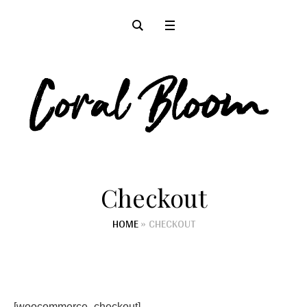
Checkout
HOME
»
CHECKOUT
[woocommerce_checkout]